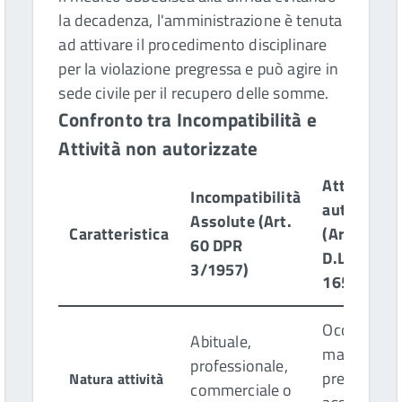
la decadenza, l'amministrazione è tenuta
ad attivare il procedimento disciplinare
per la violazione pregressa e può agire in
sede civile per il recupero delle somme.
Confronto tra Incompatibilità e
Attività non autorizzate
Attività no
Incompatibilità
autorizzat
Assolute (Art.
Caratteristica
(Art. 53
60 DPR
D.Lgs.
3/1957)
165/2001)
Occasional
Abituale,
ma priva di
professionale,
previo
Natura attività
commerciale o