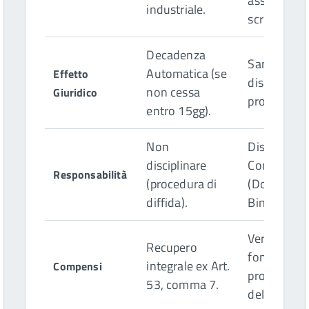
assenso
industriale.
scritto.
Decadenza
Sanzione
Automatica (se
Effetto
disciplinare
non cessa
Giuridico
proporziona
entro 15gg).
Non
Disciplinare
disciplinare
Contabile
Responsabilità
(procedura di
(Doppio
diffida).
Binario).
Versamento
Recupero
fondo di
integrale ex Art.
Compensi
produttivit
53, comma 7.
dell'ente.