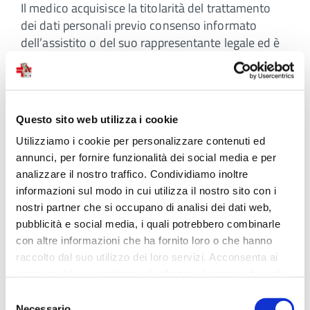
Il medico acquisisce la titolarità del trattamento
dei dati personali previo consenso informato
dell’assistito o del suo rappresentante legale ed è
tenuto al rispetto della riservatezza, in particolare
dei dati inerenti alla salute e alla vita sessuale.
Il medico assicura la non identificabilità dei
Questo sito web utilizza i cookie
soggetti coinvolti nelle pubblicazioni o divulgazioni
Utilizziamo i cookie per personalizzare contenuti ed
scientifiche di dati e studi clinici.
annunci, per fornire funzionalità dei social media e per
analizzare il nostro traffico. Condividiamo inoltre
informazioni sul modo in cui utilizza il nostro sito con i
Il medico non collabora alla costituzione, alla
nostri partner che si occupano di analisi dei dati web,
gestione o all’utilizzo di banche di dati relativi a
pubblicità e social media, i quali potrebbero combinarle
persone assistite in assenza di garanzie sulla
con altre informazioni che ha fornito loro o che hanno
preliminare acquisizione del loro consenso
raccolto dal suo utilizzo dei loro servizi. Acconsenta ai
informato e sulla tutela della riservatezza e della
nostri cookie se continua ad utilizzare il nostro sito web.
sicurezza dei dati stessi.
Selezione
Necessario