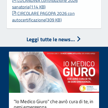
pdf
LOCANDINA contribuzione 2026
sanatoria
(
114 KB
)
pdf
CIRCOLARE PAGOPA 2026 con
autocertificazione
(
309 KB
)
Leggi tutte le news...
"Io Medico Giuro" che avrò cura di te, in
ogni emergenza