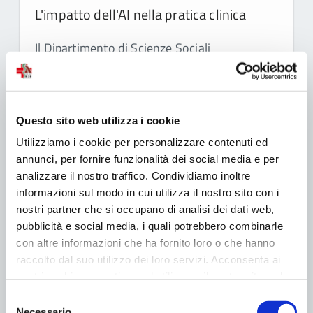
L'impatto dell'AI nella pratica clinica
Il Dipartimento di Scienze Sociali
dell’Università degli Studi di Napoli Federico
II sta conducendo una ricerca di rilevanza
nazionale dal titolo: “
L’impatto
dell’Intelligenza Artificiale nella pratica
Questo sito web utilizza i cookie
clinica italiana
”.
Utilizziamo i cookie per personalizzare contenuti ed
Lo studio intende analizzare le principali
annunci, per fornire funzionalità dei social media e per
analizzare il nostro traffico. Condividiamo inoltre
determinanti che favoriscono o ostacolano
informazioni sul modo in cui utilizza il nostro sito con i
l’adozione dell’Intelligenza Artificiale nella
nostri partner che si occupano di analisi dei dati web,
pratica clinica, sia come sistemi di supporto
pubblicità e social media, i quali potrebbero combinarle
alle decisioni cliniche, sia come strumenti di
con altre informazioni che ha fornito loro o che hanno
AI generativa.
raccolto dal suo utilizzo dei loro servizi. Acconsenta ai
nostri cookie se continua ad utilizzare il nostro sito web.
Leggi tutto …
Selezione
Necessario