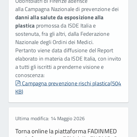
Odontoiatri di Firenze aderisce
alla Campagna Nazionale di prevenzione dei
danni alla salute da esposizione alla
plastica
promossa da ISDE Italia e
sostenuta, fra gli altri, dalla Federazione
Nazionale degli Ordini dei Medici.
Pertanto viene data diffusione del Report
elaborato in materia da ISDE Italia, con invito
a tutti gli iscritti a prenderne visione e
conoscenza:
pdf
Campagna prevenzione rischi plastica
(
504
KB
)
Ultima modifica: 14 Maggio 2026
Torna online la piattaforma FADINMED