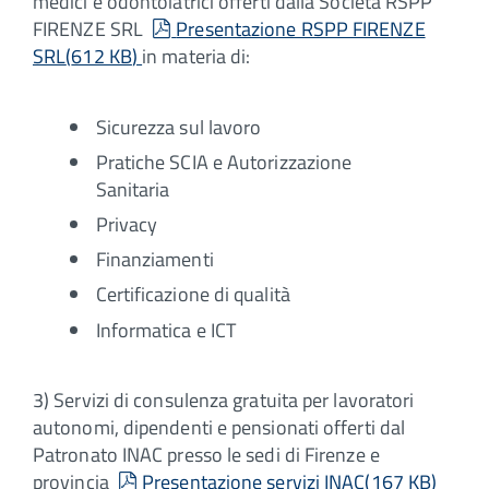
medici e odontoiatrici offerti dalla Società RSPP
pdf
FIRENZE SRL
Presentazione RSPP FIRENZE
SRL
(
612 KB
)
in materia di:
Sicurezza sul lavoro
Pratiche SCIA e Autorizzazione
Sanitaria
Privacy
Finanziamenti
Certificazione di qualità
Informatica e ICT
3) Servizi di consulenza gratuita per lavoratori
autonomi, dipendenti e pensionati offerti dal
Patronato INAC presso le sedi di Firenze e
pdf
provincia
Presentazione servizi INAC
(
167 KB
)