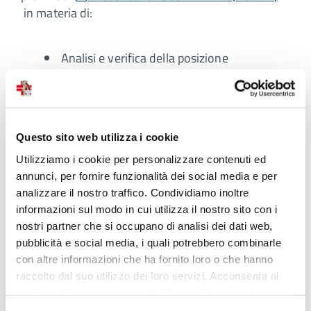
in materia di:
Analisi e verifica della posizione
contributiva
Pianificazione della pensione
Ricongiunzione e totalizzazione dei
periodi assicurativi
Questo sito web utilizza i cookie
Consulenza su fondi pensione e
Utilizziamo i cookie per personalizzare contenuti ed
previdenza complementare
annunci, per fornire funzionalità dei social media e per
analizzare il nostro traffico. Condividiamo inoltre
Consulenza su Invalidità civili e
informazioni sul modo in cui utilizza il nostro sito con i
assistenza Post-Domanda
nostri partner che si occupano di analisi dei dati web,
Assistenza Giudiziale in caso di
pubblicità e social media, i quali potrebbero combinarle
controversie o ricorsi
con altre informazioni che ha fornito loro o che hanno
raccolto dal suo utilizzo dei loro servizi. Acconsenta ai
nostri cookie se continua ad utilizzare il nostro sito web.
4) Acquisto, noleggio e riparazione biciclette