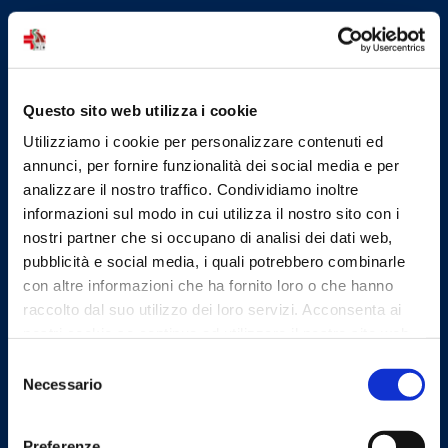
Ordine dei Medici Chirurghi e
degli Odontoiatri della
Provincia di Firenze
Questo sito web utilizza i cookie
Utilizziamo i cookie per personalizzare contenuti ed
Indirizzi email
annunci, per fornire funzionalità dei social media e per
analizzare il nostro traffico. Condividiamo inoltre
informazioni sul modo in cui utilizza il nostro sito con i
Email
nostri partner che si occupano di analisi dei dati web,
protocollo@omceofi.it
pubblicità e social media, i quali potrebbero combinarle
Email PEC
con altre informazioni che ha fornito loro o che hanno
segreteria.fi@pec.omceo.it
raccolto dal suo utilizzo dei loro servizi. Acconsenta ai
nostri cookie se continua ad utilizzare il nostro sito web.
Selezione
Necessario
del
Linee Guida
consenso
Preferenze