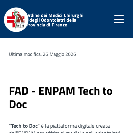
Ordine dei Medici Chirurghi
e degli Odontoiatri della
Provincia di Firenze
Home
Formazione
FAD - ENPAM Tech to Doc
Ultima modifica: 26 Maggio 2026
FAD - ENPAM Tech to
Doc
"
Tech to Doc
" è la piattaforma digitale creata