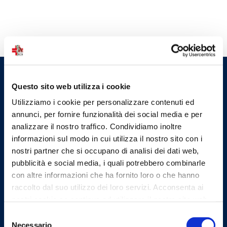
Ordine dei Medici Chirurghi e
Questo sito web utilizza i cookie
degli Odontoiatri della
Utilizziamo i cookie per personalizzare contenuti ed
Provincia di Firenze
annunci, per fornire funzionalità dei social media e per
analizzare il nostro traffico. Condividiamo inoltre
Indirizzi email
informazioni sul modo in cui utilizza il nostro sito con i
nostri partner che si occupano di analisi dei dati web,
pubblicità e social media, i quali potrebbero combinarle
Email
con altre informazioni che ha fornito loro o che hanno
protocollo@omceofi.it
raccolto dal suo utilizzo dei loro servizi. Acconsenta ai
nostri cookie se continua ad utilizzare il nostro sito web.
Email PEC
segreteria.fi@pec.omceo.it
Selezione
Necessario
del