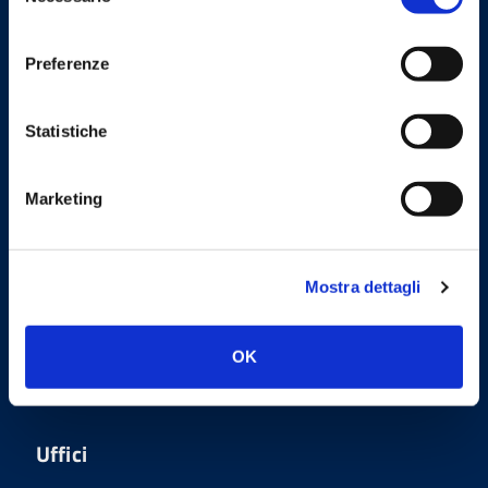
consenso
Preferenze
Linee Guida
Statistiche
Marketing
Sito realizzato seguendo le linee
guida di sviluppo per i servizi web
Mostra dettagli
delle PA pubblicate da AGID in
collaborazione con il TEAM PER LA
TRASFORMAZIONE DIGITALE.
OK
Uffici