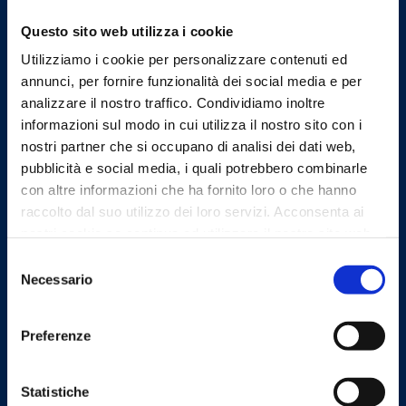
Indirizzi email
Questo sito web utilizza i cookie
Utilizziamo i cookie per personalizzare contenuti ed
Email
annunci, per fornire funzionalità dei social media e per
protocollo@omceofi.it
analizzare il nostro traffico. Condividiamo inoltre
Email PEC
informazioni sul modo in cui utilizza il nostro sito con i
segreteria.fi@pec.omceo.it
nostri partner che si occupano di analisi dei dati web,
pubblicità e social media, i quali potrebbero combinarle
con altre informazioni che ha fornito loro o che hanno
raccolto dal suo utilizzo dei loro servizi. Acconsenta ai
Linee Guida
nostri cookie se continua ad utilizzare il nostro sito web.
Selezione
Necessario
del
consenso
Preferenze
Sito realizzato seguendo le linee
guida di sviluppo per i servizi web
Statistiche