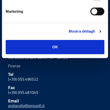
delle PA pubblicate da AGID in
collaborazione con il TEAM PER LA
TRASFORMAZIONE DIGITALE.
Marketing
Mostra dettagli
Uffici
OK
Indirizzo
Via Giulio Cesare Vanini 15 - 50129
Firenze
Tel
(+39) 055.496522
Fax
(+39) 055.481045
Email
protocollo@omceofi.it