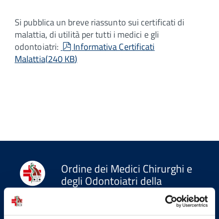
Si pubblica un breve riassunto sui certificati di
malattia, di utilità per tutti i medici e gli
pdf
odontoiatri:
Informativa Certificati
Malattia
(
240 KB
)
Ordine dei Medici Chirurghi e
degli Odontoiatri della
Provincia di Firenze