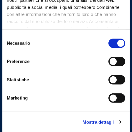
Ordine dei Medici Chirurghi e
pubblicità e social media, i quali potrebbero combinarle
degli Odontoiatri della
con altre informazioni che ha fornito loro o che hanno
Provincia di Firenze
raccolto dal suo utilizzo dei loro servizi. Acconsenta ai
nostri cookie se continua ad utilizzare il nostro sito web.
Indirizzi email
Selezione
Necessario
del
consenso
Email
Preferenze
protocollo@omceofi.it
Email PEC
segreteria.fi@pec.omceo.it
Statistiche
Marketing
Linee Guida
Mostra dettagli