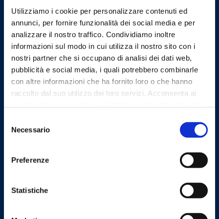
protocollo@omceofi.it
Utilizziamo i cookie per personalizzare contenuti ed
Email PEC
annunci, per fornire funzionalità dei social media e per
segreteria.fi@pec.omceo.it
analizzare il nostro traffico. Condividiamo inoltre
informazioni sul modo in cui utilizza il nostro sito con i
nostri partner che si occupano di analisi dei dati web,
pubblicità e social media, i quali potrebbero combinarle
con altre informazioni che ha fornito loro o che hanno
Linee Guida
raccolto dal suo utilizzo dei loro servizi. Acconsenta ai
nostri cookie se continua ad utilizzare il nostro sito web.
Selezione
Necessario
del
consenso
Sito realizzato seguendo le linee
Preferenze
guida di sviluppo per i servizi web
delle PA pubblicate da AGID in
collaborazione con il TEAM PER LA
Statistiche
TRASFORMAZIONE DIGITALE.