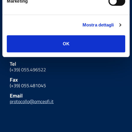
Marketing
Uffici
Mostra dettagli
Indirizzo
Via Giulio Cesare Vanini 15 - 50129
OK
Firenze
Tel
(+39) 055.496522
Fax
(+39) 055.481045
Email
protocollo@omceofi.it