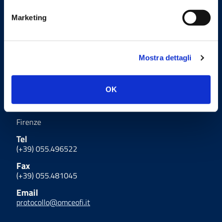
TRASFORMAZIONE DIGITALE.
Marketing
Uffici
Mostra dettagli
OK
Indirizzo
Via Giulio Cesare Vanini 15 - 50129
Firenze
Tel
(+39) 055.496522
Fax
(+39) 055.481045
Email
protocollo@omceofi.it