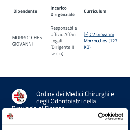
Incarico
Dipendente
Curriculum
Dirigenziale
Responsabile
pdf
Ufficio Affari
CV Giovanni
MORROCCHESI
Legali
Morrocchesi
(
127
GIOVANNI
(Dirigente II
KB
)
fascia)
Ordine dei Medici Chirurghi e
degli Odontoiatri della
Provincia di Firenze
Indirizzi email