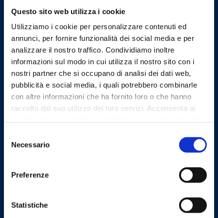
Questo sito web utilizza i cookie
Email
Utilizziamo i cookie per personalizzare contenuti ed
protocollo@omceofi.it
annunci, per fornire funzionalità dei social media e per
Email PEC
analizzare il nostro traffico. Condividiamo inoltre
segreteria.fi@pec.omceo.it
informazioni sul modo in cui utilizza il nostro sito con i
nostri partner che si occupano di analisi dei dati web,
pubblicità e social media, i quali potrebbero combinarle
con altre informazioni che ha fornito loro o che hanno
raccolto dal suo utilizzo dei loro servizi. Acconsenta ai
Linee Guida
nostri cookie se continua ad utilizzare il nostro sito web.
Selezione
Necessario
del
consenso
Preferenze
Sito realizzato seguendo le linee
guida di sviluppo per i servizi web
Statistiche
delle PA pubblicate da AGID in
collaborazione con il TEAM PER LA