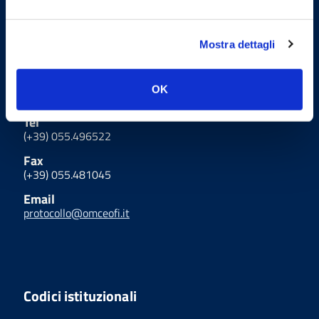
Uffici
Mostra dettagli
Indirizzo
Via Giulio Cesare Vanini 15 - 50129
OK
Firenze
Tel
(+39) 055.496522
Fax
(+39) 055.481045
Email
protocollo@omceofi.it
Codici istituzionali