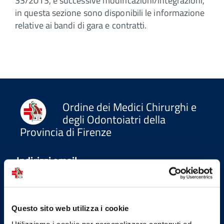
33/2013, e successive modificazioni/integrazioni,
in questa sezione sono disponibili le informazione
relative ai bandi di gara e contratti.
Ordine dei Medici Chirurghi e
degli Odontoiatri della
Provincia di Firenze
Indirizzi email
Email
protocollo@omceofi.it
Questo sito web utilizza i cookie
Email PEC
Utilizziamo i cookie per personalizzare contenuti ed