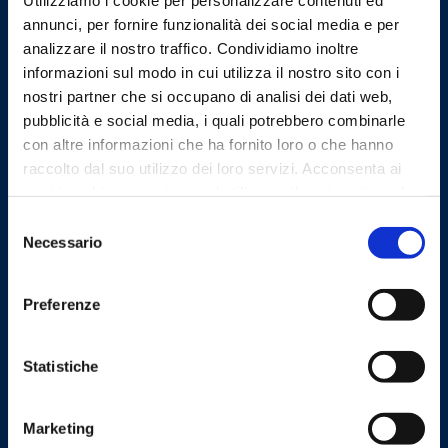
segreteria.fi@pec.omceo.it
annunci, per fornire funzionalità dei social media e per
analizzare il nostro traffico. Condividiamo inoltre
informazioni sul modo in cui utilizza il nostro sito con i
nostri partner che si occupano di analisi dei dati web,
pubblicità e social media, i quali potrebbero combinarle
Linee Guida
con altre informazioni che ha fornito loro o che hanno
raccolto dal suo utilizzo dei loro servizi. Acconsenta ai
nostri cookie se continua ad utilizzare il nostro sito web.
Selezione
Necessario
del
consenso
Sito realizzato seguendo le linee
guida di sviluppo per i servizi web
Preferenze
delle PA pubblicate da AGID in
collaborazione con il TEAM PER LA
TRASFORMAZIONE DIGITALE.
Statistiche
Marketing