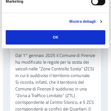
Marketing
Mostra dettagli
Ultima modifica: 29 Aprile 2025
Regole per la sosta dei veicoli nel
OK
Comune di Firenze
Dal 1° gennaio 2025 il Comune di Firenze
ha modificato le regole per la sosta dei
veicoli nelle “Zone Controllo Sosta” (ZCS)
in cui è suddiviso il territorio comunale.
Si ricorda, infatti, che il territorio del
Comune di Firenze è suddiviso in una
“Zona a Traffico Limitato” (ZTL)
corrispondente al Centro Storico, e 5 ZCS
corrispondenti ai confini dei Quartieri. Il