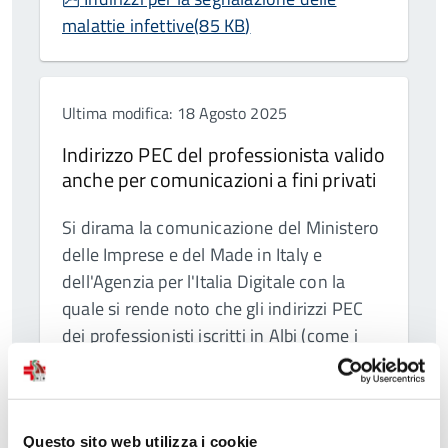
malattie infettive
(
85 KB
)
Ultima modifica: 18 Agosto 2025
Indirizzo PEC del professionista valido
anche per comunicazioni a fini privati
Si dirama la comunicazione del Ministero
delle Imprese e del Made in Italy e
dell'Agenzia per l'Italia Digitale con la
quale si rende noto che gli indirizzi PEC
dei professionisti iscritti in Albi (come i
Medici Chirurghi e gli Odontoiatri), oltre
ad essere pubblicati per legge sul portale
INI-PEC del Ministero, sono altresì
pubblicati sul portale INAD di AGID con la
Questo sito web utilizza i cookie