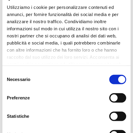
precisazione che tali indirizzi PEC sono
Utilizziamo i cookie per personalizzare contenuti ed
utilizzabili con valore legale anche per
annunci, per fornire funzionalità dei social media e per
comunicazioni legate alla sfera privata del
analizzare il nostro traffico. Condividiamo inoltre
informazioni sul modo in cui utilizza il nostro sito con i
cittadino persona fisica.
nostri partner che si occupano di analisi dei dati web,
pdf
Di seguito la comunicazione:
pubblicità e social media, i quali potrebbero combinarle
Pubblicazione Indirizzo digitale
(
628 KB
)
con altre informazioni che ha fornito loro o che hanno
raccolto dal suo utilizzo dei loro servizi. Acconsenta ai
nostri cookie se continua ad utilizzare il nostro sito web.
Selezione
Necessario
Ultima modifica: 01 Luglio 2025
del
consenso
Informativa certificati di malattia
Preferenze
Si pubblica un breve riassunto sui
certificati di malattia, di utilità per tutti i
Statistiche
pdf
medici e gli odontoiatri:
Informativa
Certificati Malattia
(
240 KB
)