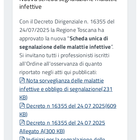
infettive
Con il Decreto Dirigenziale n. 16355 del
24/07/2025 la Regione Toscana ha
approvato la nuova "
Scheda unica di
segnalazione delle malattie infettive
”.
Si invitano tutti i professionisti iscritti
all'Ordine all'osservanza di quanto
riportato negli atti qui pubblicati:
pdf
Nota sorveglianza delle malattie
infettive e obbligo di segnalazione
(
231
KB
)
pdf
Decreto n 16355 del 24 07 2025
(
609
KB
)
pdf
Decreto n 16355 del 24 07 2025
Allegato A
(
300 KB
)
pdf
Indirizzi per la segnalazione delle