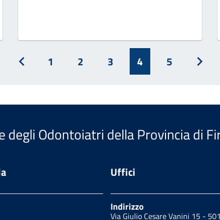
1
2
3
4
5
izio
Prec
Avan
e degli Odontoiatri della Provincia di F
da
Uffici
Indirizzo
Via Giulio Cesare Vanini 15 - 50