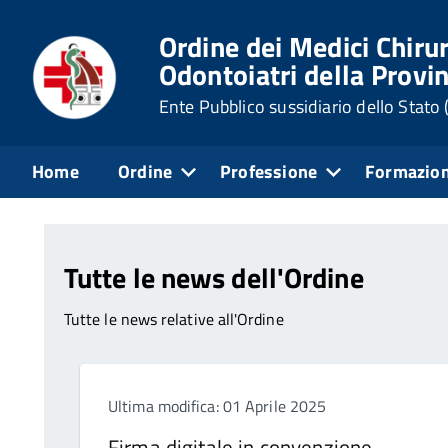
Ordine dei Medici Chirur
Odontoiatri della Provin
Ente Pubblico sussidiario dello Stato
Home
Ordine
Professione
Formazio
Home
Servizi Online
Notizie dell'Ordine
Tutte le news dell'Ordine
Tutte le news relative all'Ordine
Ultima modifica: 01 Aprile 2025
Firma digitale in convenzione