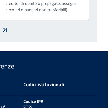
credito, di debito o prepagate, assegni
circolari o bancari non trasferibili).
ti
Inizio
irenze
Codici istituzionali
Codice IPA
129
omco_fi