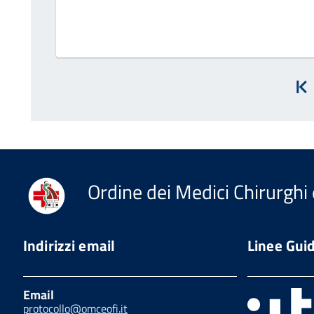
In
Ordine dei Medici Chirurghi 
Indirizzi email
Linee Gui
Email
protocollo@omceofi.it